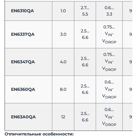
2.7…
0.6…
EN6310QA
1.0
96
5.5
3.3
0.75…
2.5…
V
-
EN6337QA
3.0
95
IN
6.6
V
DROP
0.75…
2.5…
V
-
EN6347QA
4.0
95
IN
6.6
V
DROP
0.6…
2.5…
V
-
EN6360QA
8.0
96
IN
6.6
V
DROP
0.6…
2.5…
V
-
EN63A0QA
12
96
IN
6.6
V
DROP
Отличительные особенности: