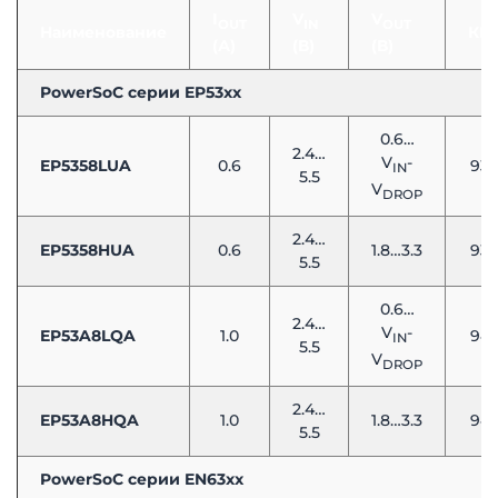
I
V
V
OUT
IN
OUT
Наименование
КП
(А)
(В)
(В)
PowerSoC серии EP53xx
0.6…
2.4…
V
-
EP5358LUA
0.6
93
IN
5.5
V
DROP
2.4…
EP5358HUA
0.6
1.8…3.3
93
5.5
0.6…
2.4…
V
-
EP53A8LQA
1.0
94
IN
5.5
V
DROP
2.4…
EP53A8HQA
1.0
1.8…3.3
94
5.5
PowerSoC серии EN63xx