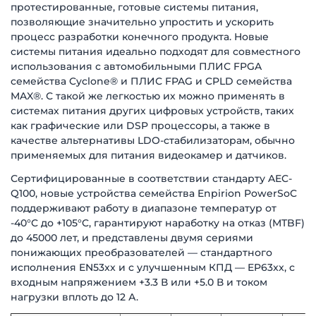
протестированные, готовые системы питания,
позволяющие значительно упростить и ускорить
процесс разработки конечного продукта. Новые
системы питания идеально подходят для совместного
использования с автомобильными ПЛИС FPGA
семейства Cyclone® и ПЛИС FPAG и CPLD семейства
MAX®. С такой же легкостью их можно применять в
системах питания других цифровых устройств, таких
как графические или DSP процессоры, а также в
качестве альтернативы LDO-стабилизаторам, обычно
применяемых для питания видеокамер и датчиков.
Сертифицированные в соответствии стандарту AEC-
Q100, новые устройства семейства Enpirion PowerSoC
поддерживают работу в диапазоне температур от
-40°C до +105°C, гарантируют наработку на отказ (MTBF)
до 45000 лет, и представлены двумя сериями
понижающих преобразователей — стандартного
исполнения EN53xx и с улучшенным КПД — EP63xx, с
входным напряжением +3.3 В или +5.0 В и током
нагрузки вплоть до 12 А.