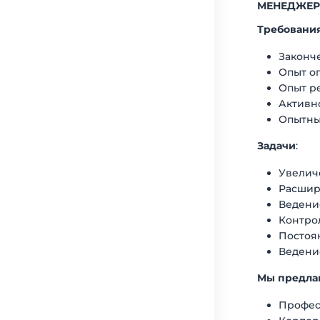
МЕНЕДЖЕР
Требовани
Законч
Опыт о
Опыт р
Активно
Опытны
Задачи
:
Увелич
Расшир
Ведени
Контро
Постоя
Ведени
Мы предла
Профес