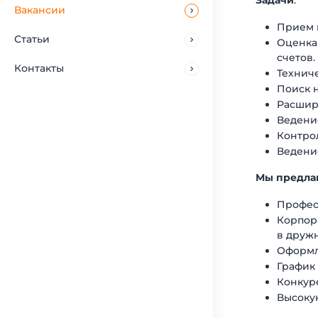
Задачи
:
Вакансии
Прием и
Статьи
Оценка
счетов.
Контакты
Техниче
Поиск 
Расшир
Ведени
Контро
Ведени
Мы предла
Профес
Корпора
в друж
Оформле
График 
Конкур
Высоку