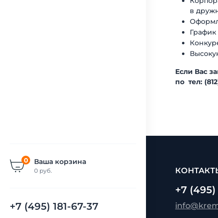
Корпора
в друж
Оформле
График 
Конкур
Высоку
Если Вас з
по тел: (812
0
Ваша корзина
КОНТАКТ
0
руб.
+7 (495)
+7 (495) 181-67-37
info@kre