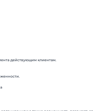
мента действующим клиентам.
лженности.
ра