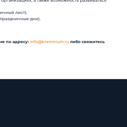
х организациях; а также возможность развиваться
ичный лист).
едпраздничные дни).
ме по адресу:
info@kremnium.ru
либо свяжитесь