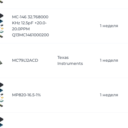
MC-146 32.768000
KHz 12.5pF +20.0-
1 неделя
20.0PPM
Q13MC1461000200
Texas
MC79L12ACD
1 неделя
Instruments
MP820-16.5-1%
1 неделя