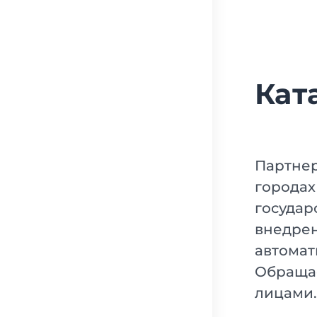
Кат
Партнер
городах
государ
внедрен
автомат
Обращае
лицами.