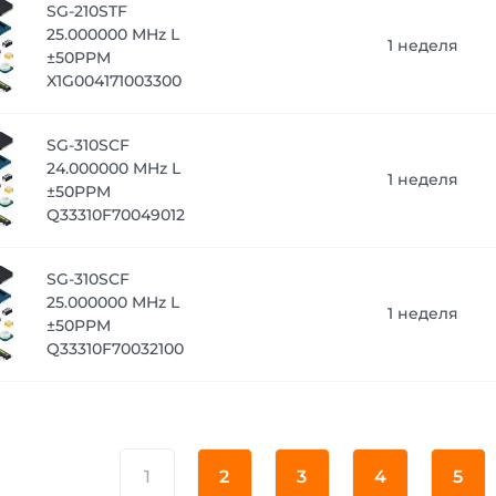
SG-210STF
25.000000 MHz L
1 неделя
±50PPM
X1G004171003300
SG-310SCF
24.000000 MHz L
1 неделя
±50PPM
Q33310F70049012
SG-310SCF
25.000000 MHz L
1 неделя
±50PPM
Q33310F70032100
1
2
3
4
5