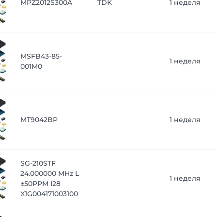
MPZ2012S300A
TDK
1 неделя
MSFB43-85-
1 неделя
001M0
MT9042BP
1 неделя
SG-210STF
24.000000 MHz L
1 неделя
±50PPM I28
X1G004171003100