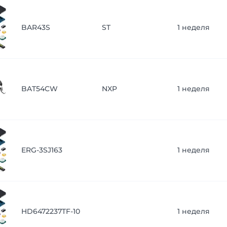
BAR43S
ST
1 неделя
BAT54CW
NXP
1 неделя
ERG-3SJ163
1 неделя
HD6472237TF-10
1 неделя