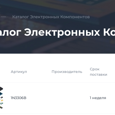
Каталог Электронных Компонентов
алог Электронных К
Срок
Артикул
Производитель
поставки
1N3306B
1 неделя