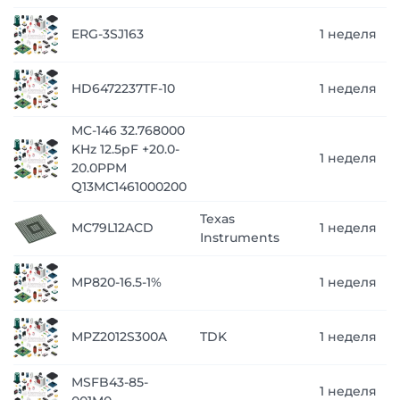
ERG-3SJ163
1 неделя
HD6472237TF-10
1 неделя
MC-146 32.768000
KHz 12.5pF +20.0-
1 неделя
20.0PPM
Q13MC1461000200
Texas
MC79L12ACD
1 неделя
Instruments
MP820-16.5-1%
1 неделя
MPZ2012S300A
TDK
1 неделя
MSFB43-85-
1 неделя