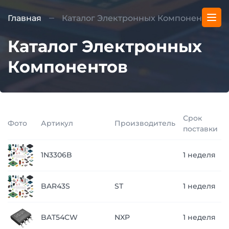
Главная
Каталог Электронных Компонентов
Каталог Электронных
Компонентов
Срок
Фото
Артикул
Производитель
поставки
1N3306B
1 неделя
BAR43S
ST
1 неделя
BAT54CW
NXP
1 неделя