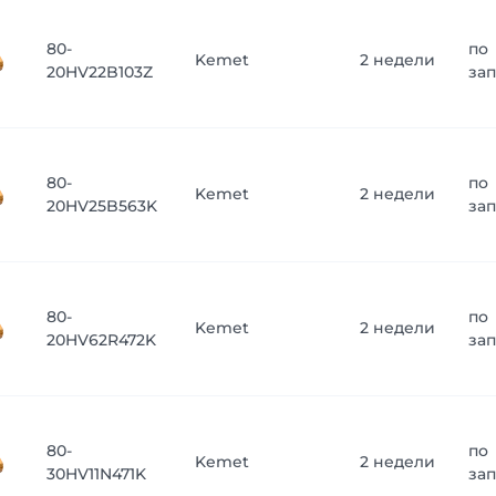
80-
по
Kemet
2 недели
20HV22B103Z
за
80-
по
Kemet
2 недели
20HV25B563K
за
80-
по
Kemet
2 недели
20HV62R472K
за
80-
по
Kemet
2 недели
30HV11N471K
за