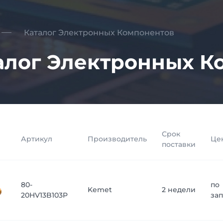
Каталог Электронных Компонентов
алог Электронных К
Срок
Артикул
Производитель
Це
поставки
80-
по
Kemet
2 недели
20HV13B103P
за