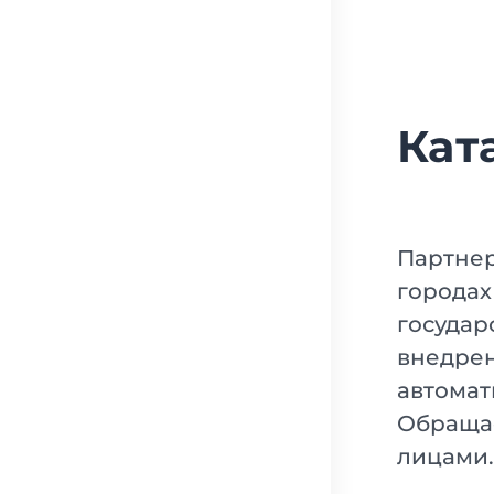
Кат
Партнер
городах
государ
внедрен
автомат
Обращае
лицами.