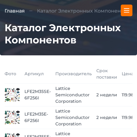
Главная
Каталог Электронных Компонентов
Каталог Электронных
Компонентов
Срок
Фото
Артикул
Производитель
Цена
поставки
Lattice
LFE2M35SE-
Semiconductor
2 недели
119.988
6F256I
Corporation
Lattice
LFE2M35E-
Semiconductor
2 недели
119.988
6F256I
Corporation
Lattice
LFE2M35SE-