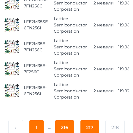
Semiconductor
2 недели
119.988
7FN256C
Corporation
Lattice
LFE2M35SE-
Semiconductor
2 недели
119.988
6FN256I
Corporation
Lattice
LFE2M35E-
Semiconductor
2 недели
119.988
7FN256C
Corporation
Lattice
LFE2M35E-
Semiconductor
2 недели
119.988
7F256C
Corporation
Lattice
LFE2M35E-
Semiconductor
2 недели
119.971
6FN256I
Corporation
←
1
...
216
217
218