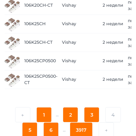
по
106K20CH-CT
Vishay
2 недели
зап
по
106K25CH
Vishay
2 недели
зап
по
106K25CH-CT
Vishay
2 недели
зап
по
106K25CP0500
Vishay
2 недели
зап
106K25CP0500-
по
Vishay
2 недели
CT
зап
←
1
...
2
3
4
5
6
...
3917
→