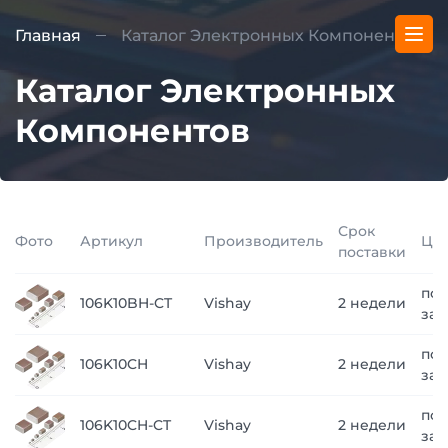
Главная
Каталог Электронных Компонентов
Каталог Электронных
Компонентов
Срок
Фото
Артикул
Производитель
Це
поставки
по
106K10BH-CT
Vishay
2 недели
зап
по
106K10CH
Vishay
2 недели
зап
по
106K10CH-CT
Vishay
2 недели
зап