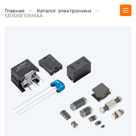
Главная
Каталог электроники
SR305E105MAA