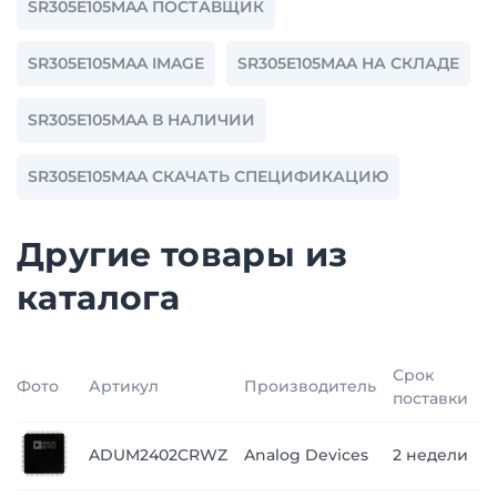
SR305E105MAA ПОСТАВЩИК
SR305E105MAA IMAGE
SR305E105MAA НА СКЛАДЕ
SR305E105MAA В НАЛИЧИИ
SR305E105MAA СКАЧАТЬ СПЕЦИФИКАЦИЮ
Другие товары из
каталога
Срок
Фото
Артикул
Производитель
Ц
поставки
п
ADUM2402CRWZ
Analog Devices
2 недели
з