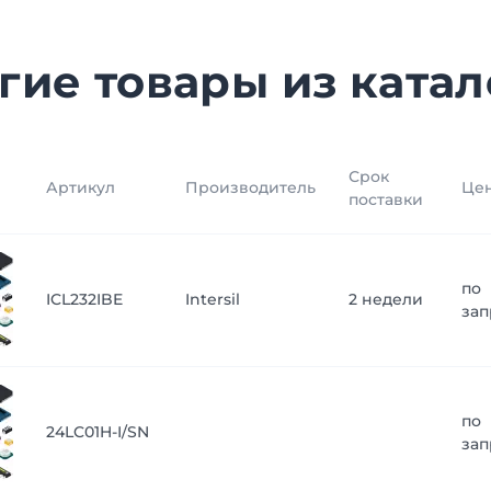
гие товары из катал
Срок
Артикул
Производитель
Це
поставки
по
ICL232IBE
Intersil
2 недели
зап
по
24LC01H-I/SN
зап