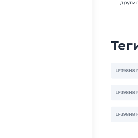
другие
Тег
LF398N8 
LF398N8
LF398N8 