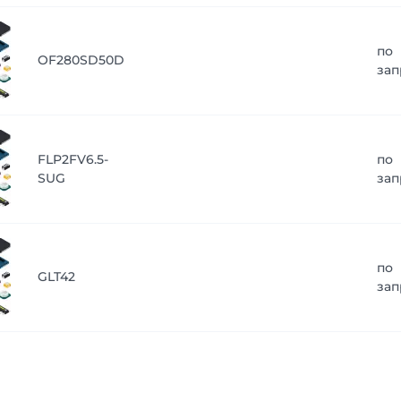
по
OF280SD50D
зап
FLP2FV6.5-
по
SUG
зап
по
GLT42
зап