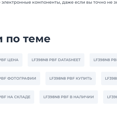
 электронные компоненты, даже если вы точно не з
и по теме
PBF ЦЕНА
LF398N8 PBF DATASHEET
LF398N8 PB
 PBF ФОТОГРАФИИ
LF398N8 PBF КУПИТЬ
LF39
PBF НА СКЛАДЕ
LF398N8 PBF В НАЛИЧИИ
LF3