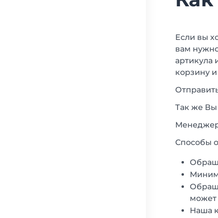
Если вы х
вам нужно
артикула 
корзину и
Отправить
Так же Вы
Менеджеры
Способы о
Обращ
Минима
Обраща
может 
Наша к