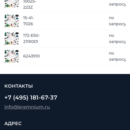
100Z5-
запросу
223Z
15-41-
по
7026
запросу
172-E50-
по
211R001
запросу
по
6243910
запросу
КОНТАКТЫ
+7 (495) 181-67-37
info@kremnium.ru
АДРЕС