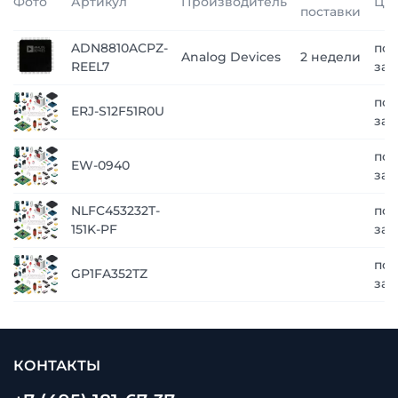
Фото
Артикул
Производитель
Це
поставки
ADN8810ACPZ-
по
Analog Devices
2 недели
REEL7
зап
по
ERJ-S12F51R0U
зап
по
EW-0940
зап
NLFC453232T-
по
151K-PF
зап
по
GP1FA352TZ
зап
КОНТАКТЫ