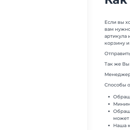
Если вы х
вам нужно
артикула 
корзину и
Отправить
Так же Вы
Менеджеры
Способы о
Обращ
Минима
Обраща
может 
Наша к