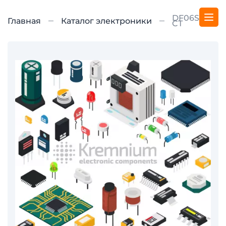
DF06STR-
Главная
Каталог электроники
CT