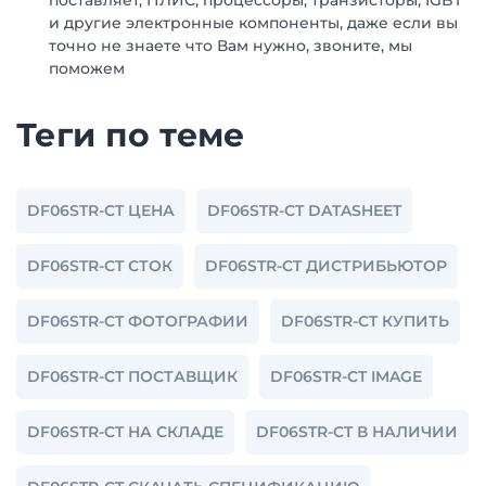
поставляет, ПЛИС, процессоры, транзисторы, IGBT
и другие электронные компоненты, даже если вы
точно не знаете что Вам нужно, звоните, мы
поможем
Теги по теме
DF06STR-CT ЦЕНА
DF06STR-CT DATASHEET
DF06STR-CT СТОК
DF06STR-CT ДИСТРИБЬЮТОР
DF06STR-CT ФОТОГРАФИИ
DF06STR-CT КУПИТЬ
DF06STR-CT ПОСТАВЩИК
DF06STR-CT IMAGE
DF06STR-CT НА СКЛАДЕ
DF06STR-CT В НАЛИЧИИ