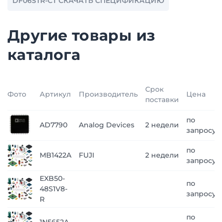
DF06STR-CT СКАЧАТЬ СПЕЦИФИКАЦИЮ
Другие товары из
каталога
Срок
Фото
Артикул
Производитель
Цена
поставки
по
AD7790
Analog Devices
2 недели
запросу
по
MB1422A
FUJI
2 недели
запросу
EXB50-
по
48S1V8-
запросу
R
по