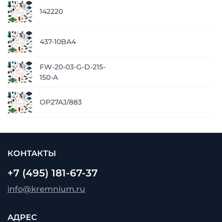
142220
437-10BA4
FW-20-03-G-D-215-
150-A
OP27AJ/883
КОНТАКТЫ
+7 (495) 181-67-37
info@kremnium.ru
АДРЕС