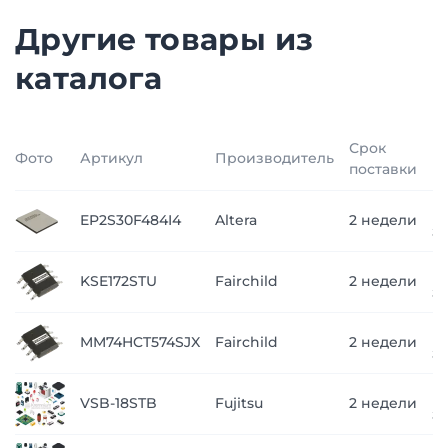
Другие товары из
каталога
Срок
Фото
Артикул
Производитель
Ц
поставки
п
EP2S30F484I4
Altera
2 недели
з
п
KSE172STU
Fairchild
2 недели
з
п
MM74HCT574SJX
Fairchild
2 недели
з
п
VSB-18STB
Fujitsu
2 недели
з