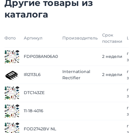
Другие товары из
каталога
Срок
Фото
Артикул
Производитель
Це
поставки
по
FDP038AN06A0
2 недели
за
International
по
IR2113L6
2 недели
Rectifier
за
по
DTC143ZE
за
по
11-18-4016
за
по
FOD2742BV NL
за