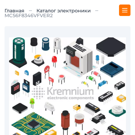
Главная
Каталог электроники
MC56F8346VFVER2