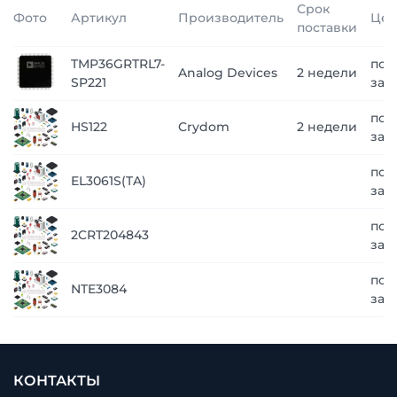
Срок
Фото
Артикул
Производитель
Цен
поставки
TMP36GRTRL7-
по
Analog Devices
2 недели
SP221
зап
по
HS122
Crydom
2 недели
зап
по
EL3061S(TA)
зап
по
2CRT204843
зап
по
NTE3084
зап
КОНТАКТЫ