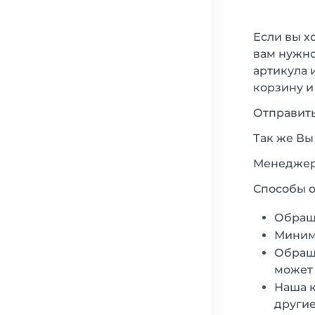
Если вы х
вам нужно
артикула 
корзину и
Отправить
Так же Вы
Менеджеры
Способы о
Обращ
Минима
Обраща
может 
Наша к
другие