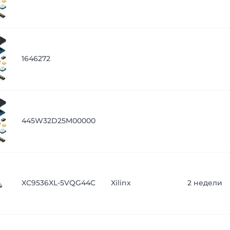
1646272
445W32D25M00000
XC9536XL-5VQG44C
Xilinx
2 недели