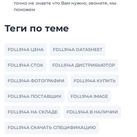
точно не знаете что Вам нужно, звоните, мы
поможем
Теги по теме
FDLL914A ЦЕНА
FDLL914A DATASHEET
FDLL914A СТОК
FDLL914A ДИСТРИБЬЮТОР
FDLL914A ФОТОГРАФИИ
FDLL914A КУПИТЬ
FDLL914A ПОСТАВЩИК
FDLL914A IMAGE
FDLL914A НА СКЛАДЕ
FDLL914A В НАЛИЧИИ
FDLL914A СКАЧАТЬ СПЕЦИФИКАЦИЮ