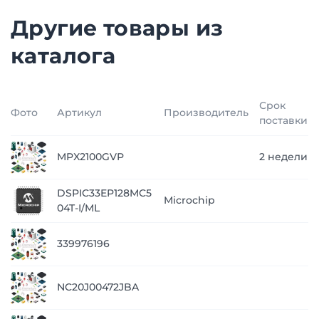
Другие товары из
каталога
Срок
Фото
Артикул
Производитель
поставки
MPX2100GVP
2 недели
DSPIC33EP128MC5
Microchip
04T-I/ML
339976196
NC20J00472JBA