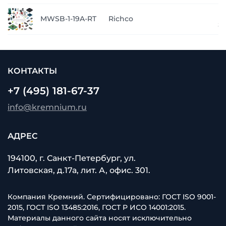
п
MWSB-1-19A-RT
Richco
з
КОНТАКТЫ
+7 (495) 181-67-37
info@kremnium.ru
АДРЕС
194100, г. Санкт-Петербург, ул.
Литовская, д.17а, лит. А, офис. 301.
Компания Кремний. Сертифицировано: ГОСТ ISO 9001-
2015, ГОСТ ISO 13485:2016, ГОСТ Р ИСО 14001:2015.
Материалы данного сайта носят исключительно