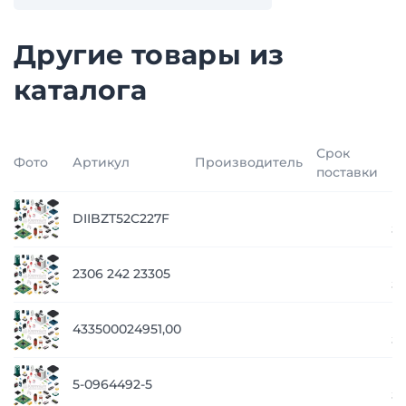
Другие товары из
каталога
Срок
Фото
Артикул
Производитель
Ц
поставки
п
DIIBZT52C227F
з
п
2306 242 23305
з
п
433500024951,00
з
п
5-0964492-5
з