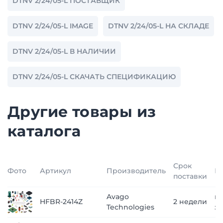
DTNV 2/24/05-L ПОСТАВЩИК
DTNV 2/24/05-L IMAGE
DTNV 2/24/05-L НА СКЛАДЕ
DTNV 2/24/05-L В НАЛИЧИИ
DTNV 2/24/05-L СКАЧАТЬ СПЕЦИФИКАЦИЮ
Другие товары из
каталога
Срок
Фото
Артикул
Производитель
Ц
поставки
Avago
п
HFBR-2414Z
2 недели
Technologies
з