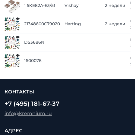
п
1 5KE82A-E3/51
Vishay
2 недели
з
п
21348600C79020
Harting
2 недели
з
п
DS3686N
з
п
1600076
з
КОНТАКТЫ
+7 (495) 181-67-37
info@kremnium.ru
АДРЕС