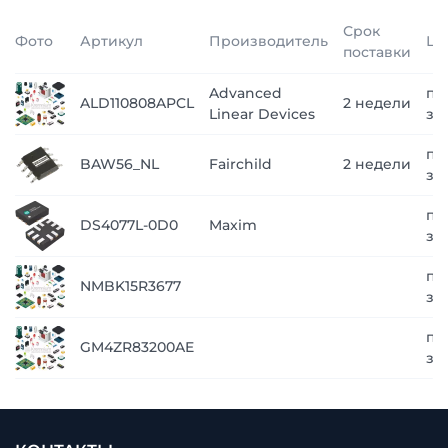
Срок
Фото
Артикул
Производитель
Це
поставки
Advanced
по
ALD110808APCL
2 недели
Linear Devices
за
по
BAW56_NL
Fairchild
2 недели
за
по
DS4077L-0D0
Maxim
за
по
NMBK15R3677
за
по
GM4ZR83200AE
за