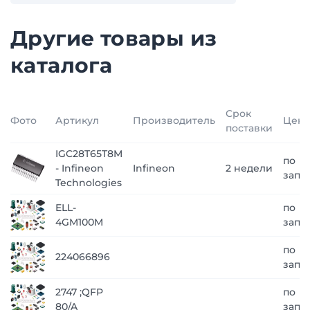
Другие товары из
каталога
Срок
Фото
Артикул
Производитель
Цена
поставки
IGC28T65T8M
по
- Infineon
Infineon
2 недели
запр
Technologies
ELL-
по
4GM100M
запр
по
224066896
запр
2747 ;QFP
по
80/A
запр