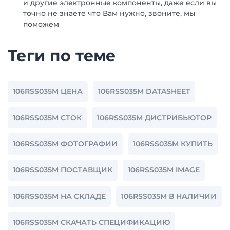
и другие электронные компоненты, даже если вы
точно не знаете что Вам нужно, звоните, мы
поможем
Теги по теме
106RSS035M ЦЕНА
106RSS035M DATASHEET
106RSS035M СТОК
106RSS035M ДИСТРИБЬЮТОР
106RSS035M ФОТОГРАФИИ
106RSS035M КУПИТЬ
106RSS035M ПОСТАВЩИК
106RSS035M IMAGE
106RSS035M НА СКЛАДЕ
106RSS035M В НАЛИЧИИ
106RSS035M СКАЧАТЬ СПЕЦИФИКАЦИЮ