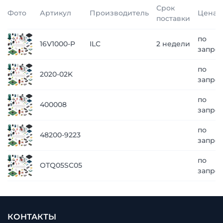
Срок
Фото
Артикул
Производитель
Цена
поставки
по
16V1000-P
ILC
2 недели
запро
по
2020-02K
запро
по
400008
запро
по
48200-9223
запро
по
OTQ05SC05
запро
КОНТАКТЫ