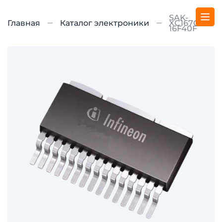
SAK-
Главная
Каталог электроники
XC167CI-
16F40F