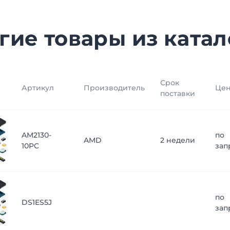
гие товары из катал
Срок
Артикул
Производитель
Це
поставки
AM2130-
по
AMD
2 недели
10PC
зап
по
DS1ES5J
зап