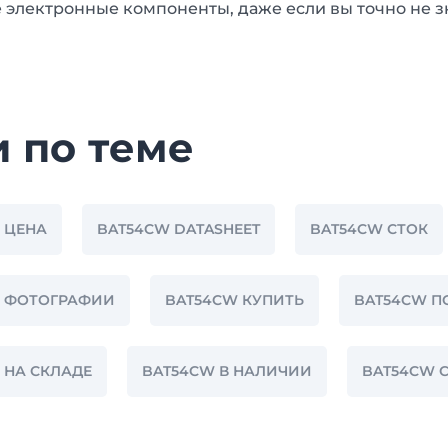
 электронные компоненты, даже если вы точно не з
и по теме
 ЦЕНА
BAT54CW DATASHEET
BAT54CW СТОК
W ФОТОГРАФИИ
BAT54CW КУПИТЬ
BAT54CW 
 НА СКЛАДЕ
BAT54CW В НАЛИЧИИ
BAT54CW 