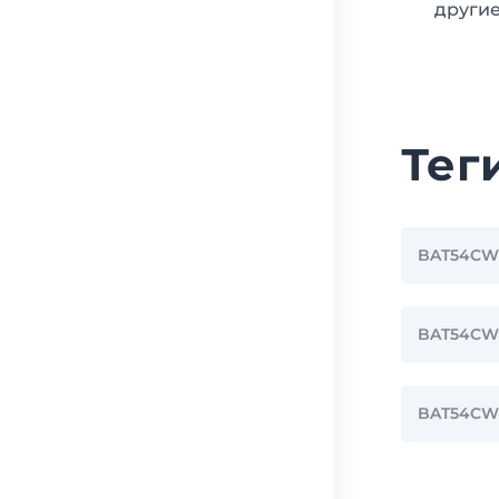
другие
Тег
BAT54CW
BAT54C
BAT54CW