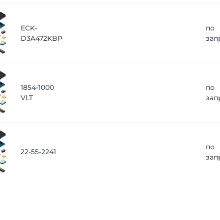
ECK-
по
D3A472KBP
зап
1854-1000
по
VLT
зап
по
22-55-2241
зап