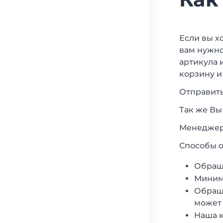
Если вы х
вам нужно
артикула 
корзину и
Отправить
Так же Вы
Менеджеры
Способы о
Обращ
Минима
Обраща
может 
Наша к