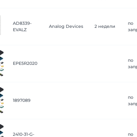
AD8339-
по
Analog Devices
2 недели
EVALZ
зап
по
EPE5R2020
зап
по
1897089
зап
2410-31-G-
по