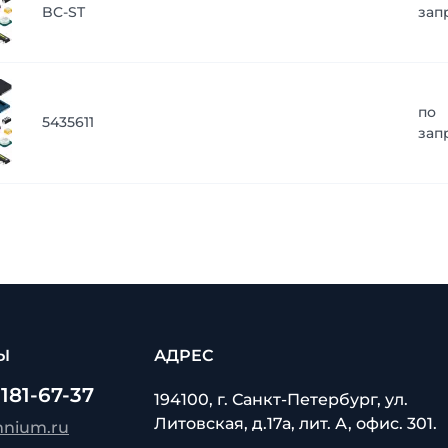
BC-ST
зап
по
5435611
зап
Ы
АДРЕС
 181-67-37
194100, г. Санкт-Петербург, ул.
Литовская, д.17а, лит. А, офис. 301.
mnium.ru