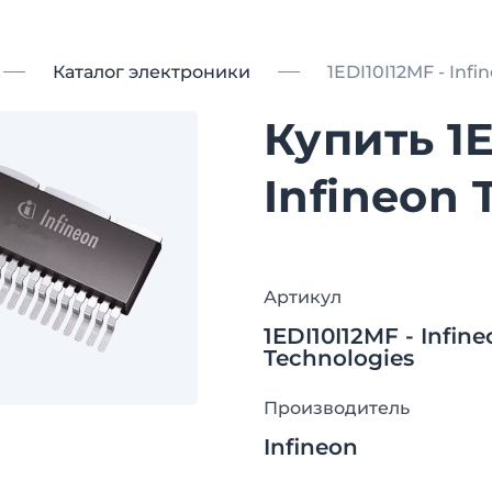
Каталог электроники
1EDI10I12MF - Infi
Купить 1E
Infineon 
Артикул
1EDI10I12MF - Infin
Technologies
Производитель
Infineon