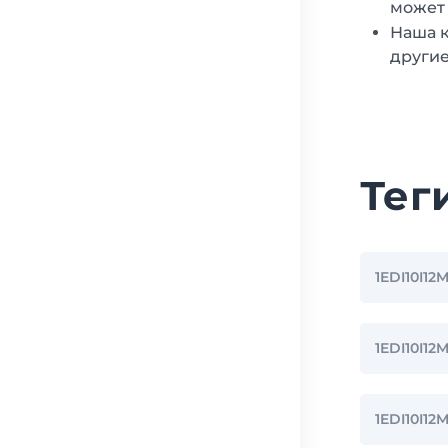
может 
Наша к
другие
Тег
1EDI10I1
1EDI10I1
1EDI10I1