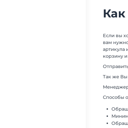
Как
Если вы х
вам нужно
артикула 
корзину и
Отправить
Так же Вы
Менеджеры
Способы о
Обращ
Минима
Обраща