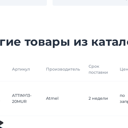
гие товары из катал
Срок
Артикул
Производитель
Це
поставки
ATTINY13-
по
Atmel
2 недели
20MUR
зап