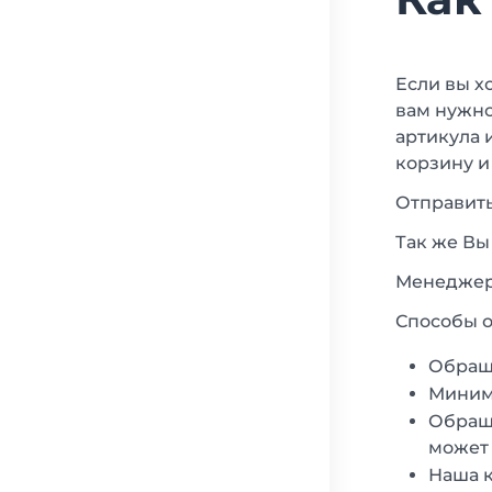
Если вы х
вам нужно
артикула 
корзину и
Отправить
Так же Вы
Менеджеры
Способы о
Обращ
Минима
Обраща
может 
Наша к