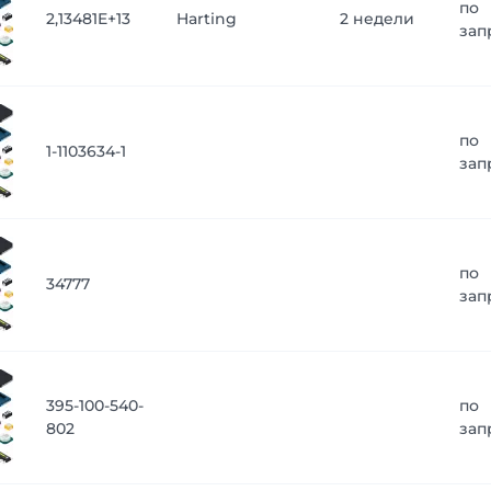
по
2,13481E+13
Harting
2 недели
зап
по
1-1103634-1
зап
по
34777
зап
395-100-540-
по
802
зап