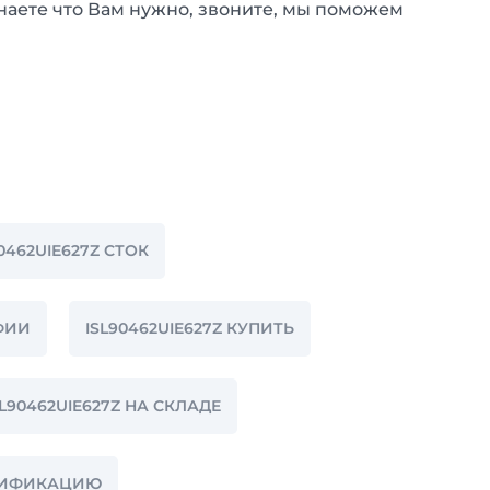
наете что Вам нужно, звоните, мы поможем
0462UIE627Z СТОК
АФИИ
ISL90462UIE627Z КУПИТЬ
SL90462UIE627Z НА СКЛАДЕ
ЕЦИФИКАЦИЮ