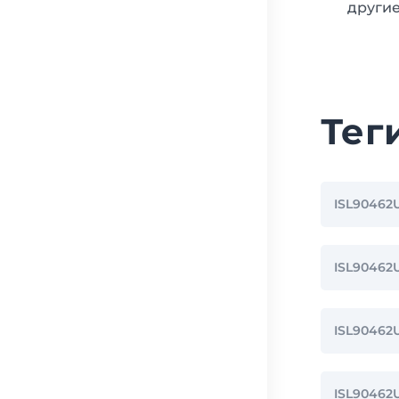
другие
Тег
ISL90462
ISL9046
ISL9046
ISL90462