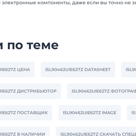
 электронные компоненты, даже если вы точно не з
и по теме
UIE627Z ЦЕНА
ISL90462UIE627Z DATASHEET
ISL9
2UIE627Z ДИСТРИБЬЮТОР
ISL90462UIE627Z ФОТОГР
2UIE627Z ПОСТАВЩИК
ISL90462UIE627Z IMAGE
I
UIE627Z В НАЛИЧИИ
ISL90462UIE627Z СКАЧАТЬ СП