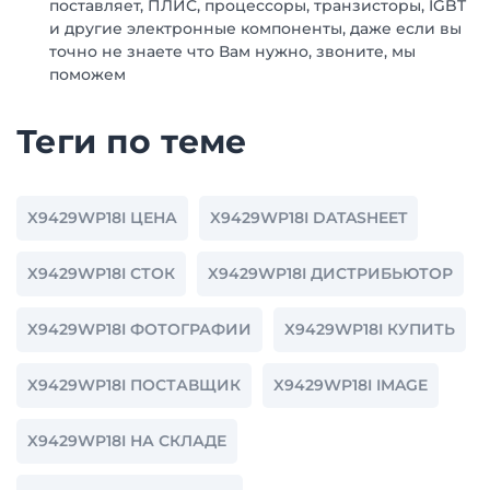
поставляет, ПЛИС, процессоры, транзисторы, IGBT
и другие электронные компоненты, даже если вы
точно не знаете что Вам нужно, звоните, мы
поможем
Теги по теме
X9429WP18I ЦЕНА
X9429WP18I DATASHEET
X9429WP18I СТОК
X9429WP18I ДИСТРИБЬЮТОР
X9429WP18I ФОТОГРАФИИ
X9429WP18I КУПИТЬ
X9429WP18I ПОСТАВЩИК
X9429WP18I IMAGE
X9429WP18I НА СКЛАДЕ