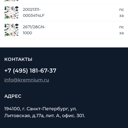
20021311-
по
00034T4LF
зап
2671/28GN-
по
1000
зап
КОНТАКТЫ
+7 (495) 181-67-37
info@kremnium.ru
АДРЕС
194100, г. Санкт-Петербург, ул.
Литовская, д.17а, лит. А, офис. 301.