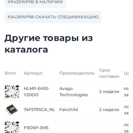
X9429WP18I В НАЛИЧИИ
X9429WP18I СКАЧАТЬ СПЕЦИФИКАЦИЮ
Другие товары из
каталога
Срок
Фото
Артикул
Производитель
Цен
поставки
HLMP-EH10-
Avago
по
2 недели
Y20DD
Technologies
зап
по
74F579SCX_NL
Fairchild
2 недели
зап
по
F9D6P-3M5
зап