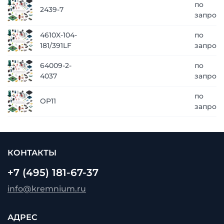
по
2439-7
запрос
4610X-104-
по
181/391LF
запрос
64009-2-
по
4037
запрос
по
OP11
запрос
КОНТАКТЫ
+7 (495) 181-67-37
info@kremnium.ru
АДРЕС