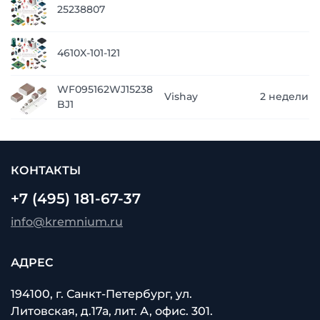
25238807
4610X-101-121
WF095162WJ15238
Vishay
2 недели
BJ1
КОНТАКТЫ
+7 (495) 181-67-37
info@kremnium.ru
АДРЕС
194100, г. Санкт-Петербург, ул.
Литовская, д.17а, лит. А, офис. 301.