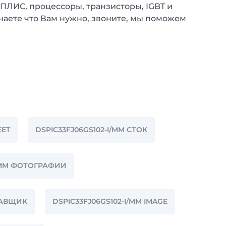
 ПЛИС, процессоры, транзисторы, IGBT и
наете что Вам нужно, звоните, мы поможем
EET
DSPIC33FJ06GS102-I/MM СТОК
I/MM ФОТОГРАФИИ
ТАВЩИК
DSPIC33FJ06GS102-I/MM IMAGE