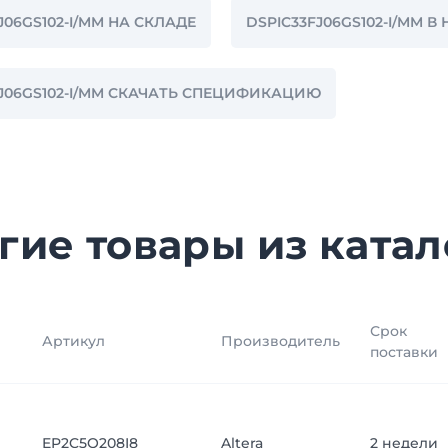
J06GS102-I/MM НА СКЛАДЕ
DSPIC33FJ06GS102-I/MM 
FJ06GS102-I/MM СКАЧАТЬ СПЕЦИФИКАЦИЮ
гие товары из катал
Срок
Артикул
Производитель
поставки
EP2C5Q208I8
Altera
2 недели