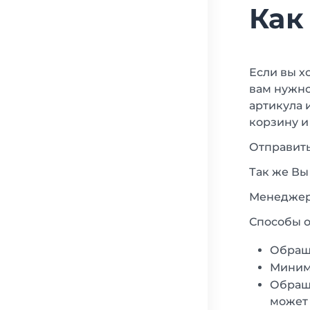
Как
Если вы х
вам нужно
артикула 
корзину и
Отправить
Так же Вы
Менеджеры
Способы о
Обращ
Минима
Обраща
может 