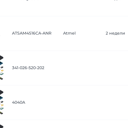
ATSAM4S16CA-ANR
Atmel
2 недели
341-026-520-202
4040A