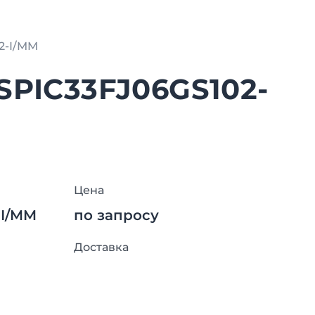
2-I/MM
SPIC33FJ06GS102-
Цена
-I/MM
по запросу
Доставка