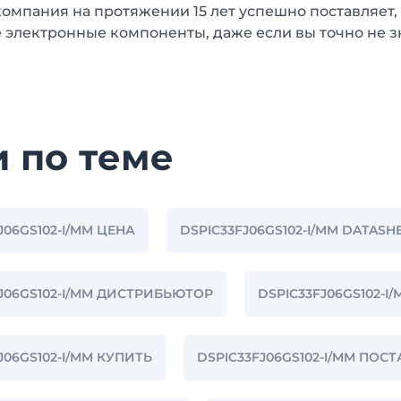
омпания на протяжении 15 лет успешно поставляет,
 электронные компоненты, даже если вы точно не з
и по теме
J06GS102-I/MM ЦЕНА
DSPIC33FJ06GS102-I/MM DATASH
FJ06GS102-I/MM ДИСТРИБЬЮТОР
DSPIC33FJ06GS102-
J06GS102-I/MM КУПИТЬ
DSPIC33FJ06GS102-I/MM ПОС