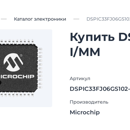
Каталог электроники
DSPIC33FJ06GS10
Купить D
I/MM
Артикул
DSPIC33FJ06GS102
Производитель
Microchip