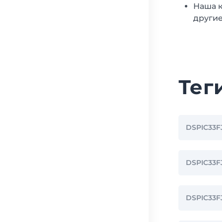
Наша к
другие
Тег
DSPIC33F
DSPIC33
DSPIC33F