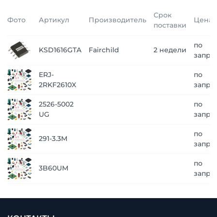
Срок
Фото
Артикул
Производитель
Цена
поставки
по
KSD1616GTA
Fairchild
2 недели
запро
ERJ-
по
2RKF2610X
запро
2526-5002
по
UG
запро
по
291-3.3M
запро
по
3B60UM
запро