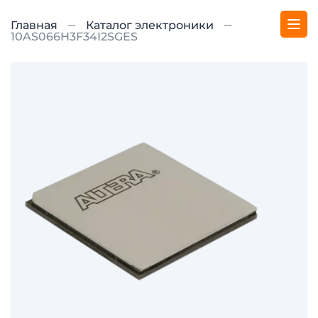
Главная
Каталог электроники
10AS066H3F34I2SGES