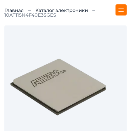
Главная
Каталог электроники
10AT115N4F40E3SGES