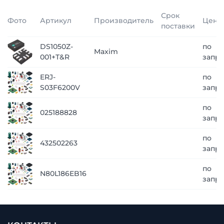
Срок
Фото
Артикул
Производитель
Цена
поставки
DS1050Z-
по
Maxim
001+T&R
запро
ERJ-
по
S03F6200V
запро
по
025188828
запро
по
432502263
запро
по
N80L186EB16
запро