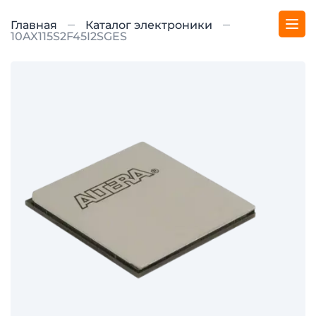
Главная
Каталог электроники
10AX115S2F45I2SGES