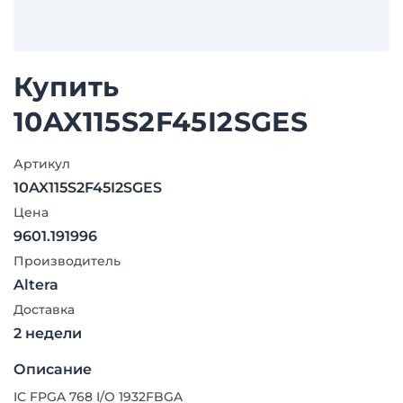
Купить
10AX115S2F45I2SGES
Артикул
10AX115S2F45I2SGES
Цена
9601.191996
Производитель
Altera
Доставка
2 недели
Описание
IC FPGA 768 I/O 1932FBGA