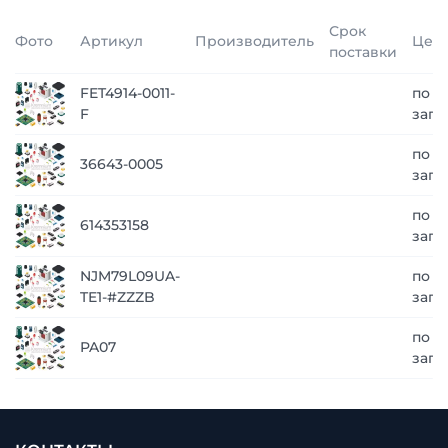
Срок
Фото
Артикул
Производитель
Цен
поставки
FET4914-0011-
по
F
запр
по
36643-0005
запр
по
614353158
запр
NJM79L09UA-
по
TE1-#ZZZB
запр
по
PA07
запр