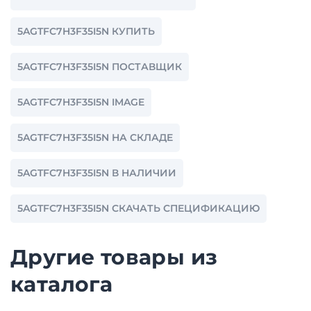
5AGTFC7H3F35I5N КУПИТЬ
5AGTFC7H3F35I5N ПОСТАВЩИК
5AGTFC7H3F35I5N IMAGE
5AGTFC7H3F35I5N НА СКЛАДЕ
5AGTFC7H3F35I5N В НАЛИЧИИ
5AGTFC7H3F35I5N СКАЧАТЬ СПЕЦИФИКАЦИЮ
Другие товары из
каталога