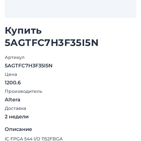
Купить
5AGTFC7H3F35I5N
Артикул
5AGTFC7H3F35I5N
Цена
1200.6
Производитель
Altera
Доставка
2 недели
Описание
IC FPGA 544 I/O 1152FBGA