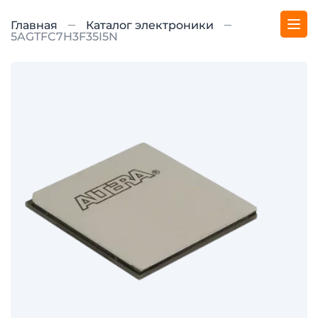
Главная
Каталог электроники
5AGTFC7H3F35I5N