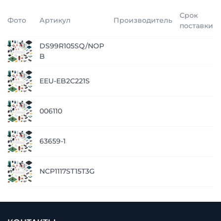
Срок
Фото
Артикул
Производитель
поставки
DS99R105SQ/NOP
B
EEU-EB2C221S
006110
63659-1
NCP1117ST15T3G