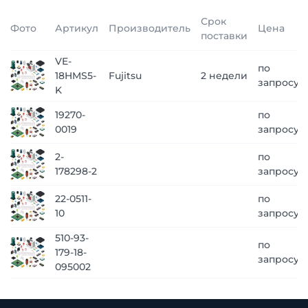
Срок
Фото
Артикул
Производитель
Цена
поставки
VE-
по
18HMS5-
Fujitsu
2 недели
запросу
K
19270-
по
0019
запросу
2-
по
178298-2
запросу
22-0511-
по
10
запросу
510-93-
по
179-18-
запросу
095002