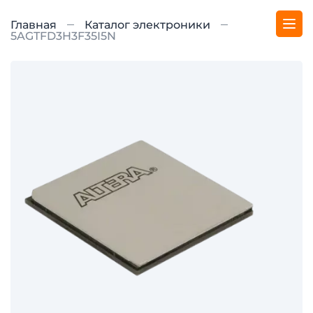
Главная
Каталог электроники
5AGTFD3H3F35I5N