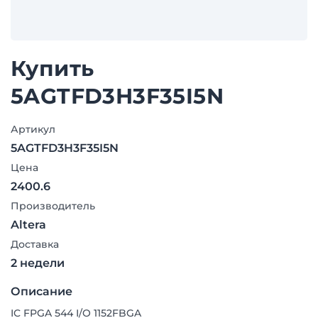
Купить
5AGTFD3H3F35I5N
Артикул
5AGTFD3H3F35I5N
Цена
2400.6
Производитель
Altera
Доставка
2 недели
Описание
IC FPGA 544 I/O 1152FBGA