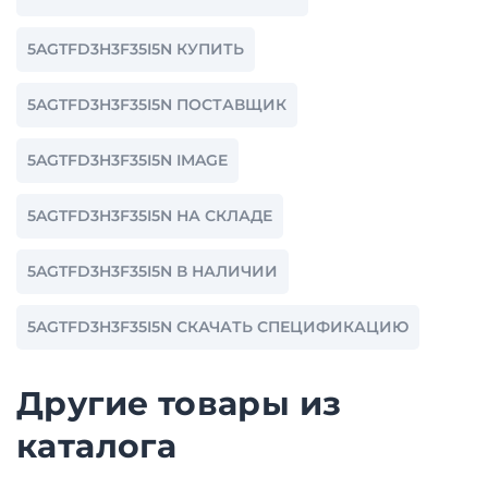
5AGTFD3H3F35I5N КУПИТЬ
5AGTFD3H3F35I5N ПОСТАВЩИК
5AGTFD3H3F35I5N IMAGE
5AGTFD3H3F35I5N НА СКЛАДЕ
5AGTFD3H3F35I5N В НАЛИЧИИ
5AGTFD3H3F35I5N СКАЧАТЬ СПЕЦИФИКАЦИЮ
Другие товары из
каталога