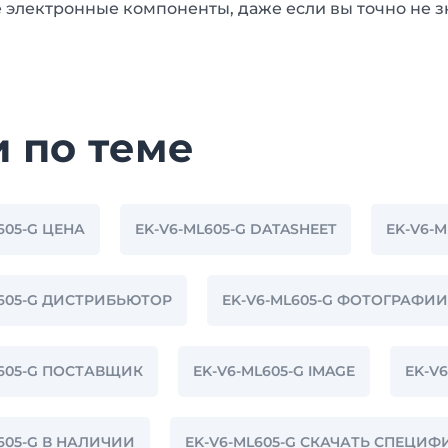
 электронные компоненты, даже если вы точно не з
и по теме
605-G ЦЕНА
EK-V6-ML605-G DATASHEET
EK-V6-M
L605-G ДИСТРИБЬЮТОР
EK-V6-ML605-G ФОТОГРАФИИ
L605-G ПОСТАВЩИК
EK-V6-ML605-G IMAGE
EK-V
605-G В НАЛИЧИИ
EK-V6-ML605-G СКАЧАТЬ СПЕЦИ