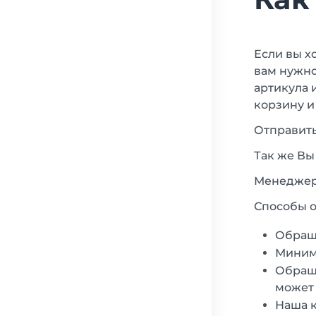
Если вы х
вам нужно
артикула 
корзину и
Отправить
Так же Вы
Менеджеры
Способы о
Обращ
Минима
Обраща
может 
Наша к