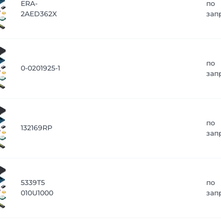
ERA-
по
2AED362X
зап
по
0-0201925-1
зап
по
132169RP
зап
5339T5
по
010U1000
зап