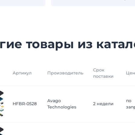
гие товары из катал
Срок
Артикул
Производитель
Цен
поставки
Avago
по
HFBR-0528
2 недели
Technologies
зап