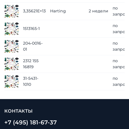
по
3,35621E+13
Harting
2 недели
запрос
по
1513165-1
запрос
204-0016-
по
01
запрос
2312 155
по
16819
запрос
31-5431-
по
1010
запрос
КОНТАКТЫ
+7 (495) 181-67-37