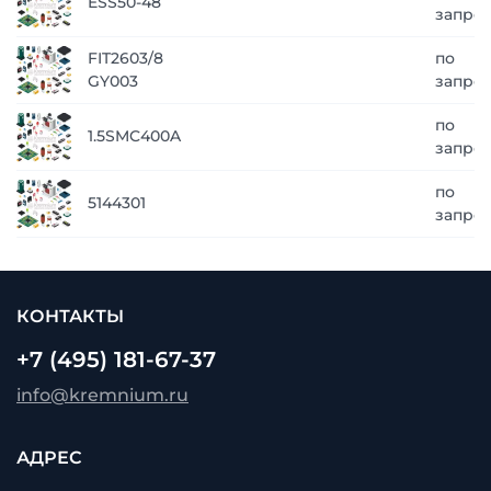
ESS50-48
запро
FIT2603/8
по
GY003
запро
по
1.5SMC400A
запро
по
5144301
запро
КОНТАКТЫ
+7 (495) 181-67-37
info@kremnium.ru
АДРЕС