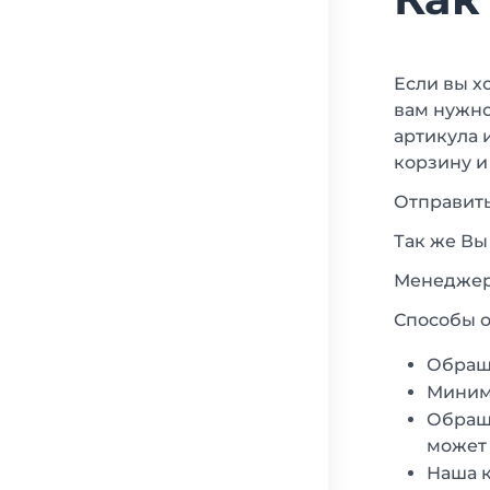
Если вы х
вам нужно
артикула 
корзину и
Отправить
Так же Вы
Менеджеры
Способы о
Обращ
Минима
Обраща
может 
Наша к