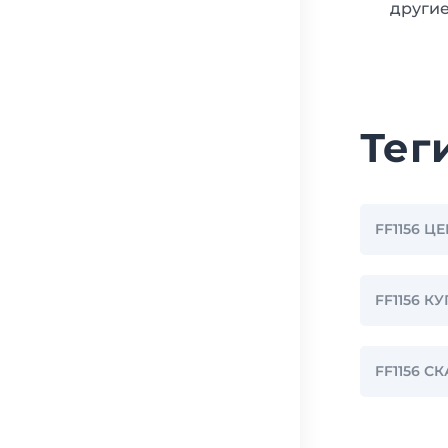
другие
Тег
FF1156 Ц
FF1156 К
FF1156 