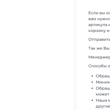
Если вы х
вам нужно
артикула 
корзину и
Отправить
Так же Вы
Менеджеры
Способы о
Обращ
Минима
Обраща
может 
Наша к
другие