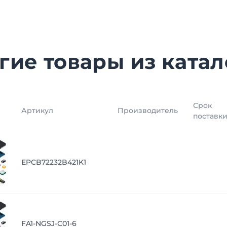
гие товары из катал
Срок
Артикул
Производитель
поставк
EPCB72232B421K1
FA1-NGSJ-C01-6