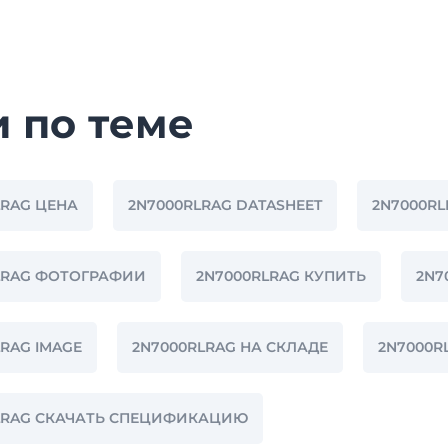
и по теме
LRAG ЦЕНА
2N7000RLRAG DATASHEET
2N7000RL
LRAG ФОТОГРАФИИ
2N7000RLRAG КУПИТЬ
2N7
RAG IMAGE
2N7000RLRAG НА СКЛАДЕ
2N7000R
LRAG СКАЧАТЬ СПЕЦИФИКАЦИЮ