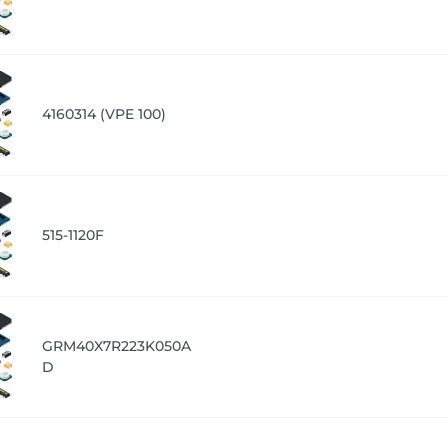
4160314 (VPE 100)
515-1120F
GRM40X7R223K050A
D