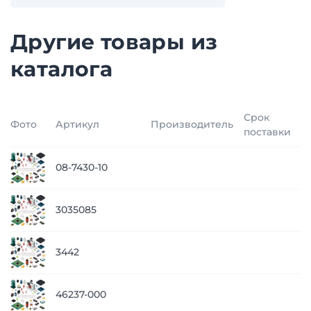
Другие товары из
каталога
Срок
Фото
Артикул
Производитель
Ц
поставки
п
08-7430-10
з
п
3035085
з
п
3442
з
п
46237-000
з