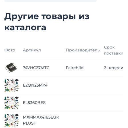
Другие товары из
каталога
Срок
Фото
Артикул
Производитель
поставки
74VHC27MTC
Fairchild
2 недели
E2QN25MY4
EL5360BES
MXMMAX4165EUK
PLUST