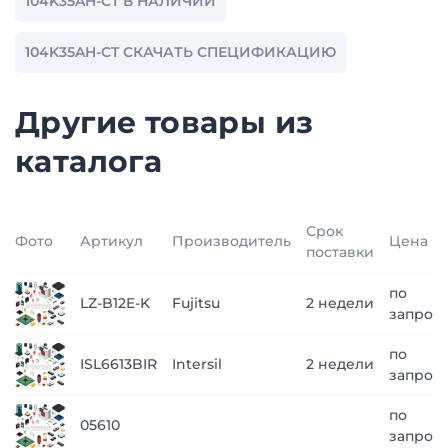
104K35AH-CT В НАЛИЧИИ
104K35AH-CT СКАЧАТЬ СПЕЦИФИКАЦИЮ
Другие товары из
каталога
Срок
Фото
Артикул
Производитель
Цена
поставки
по
LZ-B12E-K
Fujitsu
2 недели
запрос
по
ISL6613BIR
Intersil
2 недели
запрос
по
05610
запрос