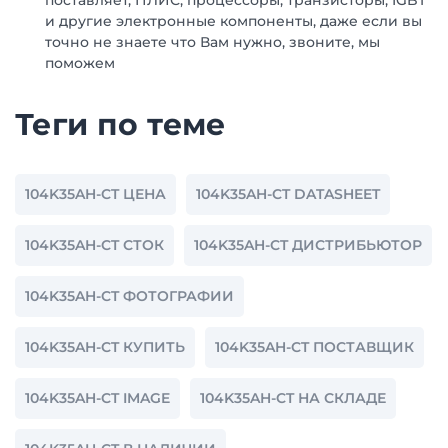
поставляет, ПЛИС, процессоры, транзисторы, IGBT
и другие электронные компоненты, даже если вы
точно не знаете что Вам нужно, звоните, мы
поможем
Теги по теме
104K35AH-CT ЦЕНА
104K35AH-CT DATASHEET
104K35AH-CT СТОК
104K35AH-CT ДИСТРИБЬЮТОР
104K35AH-CT ФОТОГРАФИИ
104K35AH-CT КУПИТЬ
104K35AH-CT ПОСТАВЩИК
104K35AH-CT IMAGE
104K35AH-CT НА СКЛАДЕ