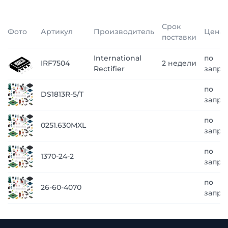
Срок
Фото
Артикул
Производитель
Цена
поставки
International
по
IRF7504
2 недели
Rectifier
запро
по
DS1813R-5/T
запро
по
0251.630MXL
запро
по
1370-24-2
запро
по
26-60-4070
запро