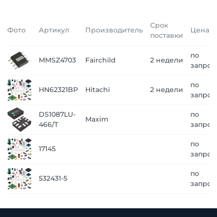
Срок
Фото
Артикул
Производитель
Цена
поставки
по
MMSZ4703
Fairchild
2 недели
запрос
по
HN62321BP
Hitachi
2 недели
запрос
DS1087LU-
по
Maxim
466/T
запрос
по
17145
запрос
по
532431-5
запрос