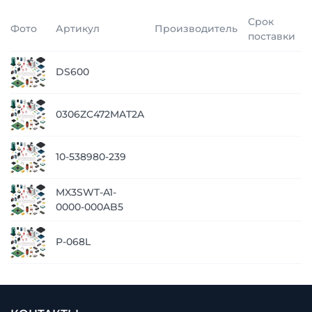
Срок
Фото
Артикул
Производитель
поставки
п
DS600
з
п
0306ZC472MAT2A
з
п
10-538980-239
з
MX3SWT-A1-
п
0000-000AB5
з
п
P-068L
з