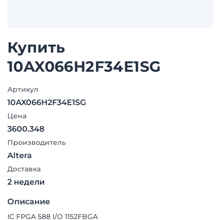
Купить
10AX066H2F34E1SG
Артикул
10AX066H2F34E1SG
Цена
3600.348
Производитель
Altera
Доставка
2 недели
Описание
IC FPGA 588 I/O 1152FBGA