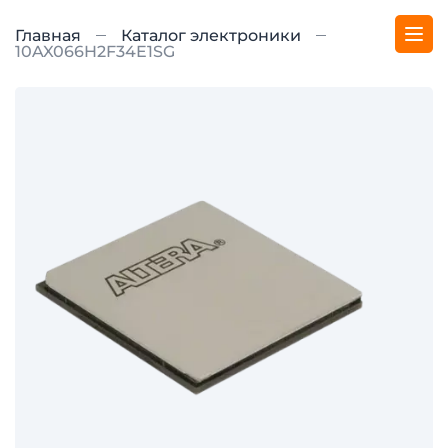
Главная
Каталог электроники
10AX066H2F34E1SG