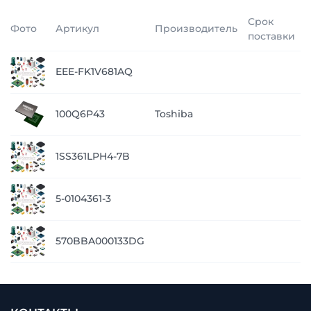
Срок
Фото
Артикул
Производитель
поставки
EEE-FK1V681AQ
100Q6P43
Toshiba
1SS361LPH4-7B
5-0104361-3
570BBA000133DG