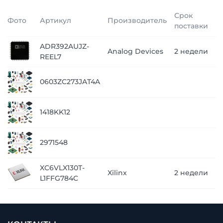
Срок
Фото
Артикул
Производитель
Ц
поставки
ADR392AUJZ-
п
Analog Devices
2 недели
REEL7
з
п
0603ZC273JAT4A
з
п
1418KK12
з
п
2971548
з
XC6VLX130T-
Xilinx
2 недели
12
L1FFG784C