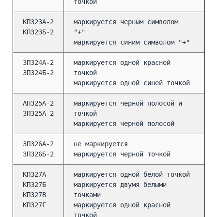
точкой
КП323А-2
маркируется черным символом
КП323Б-2
"+"
маркируется синим символом "+"
3П324А-2
маркируется одной красной
3П324Б-2
точкой
маркируется одной синей точкой
АП325А-2
маркируется черной полосой и
3П325А-2
точкой
маркируется черной полосой
3П326А-2
не маркируется
3П326Б-2
маркируется черной точкой
КП327А
маркируется одной белой точкой
КП327Б
маркируется двумя белыми
КП327В
точками
КП327Г
маркируется одной красной
точкой