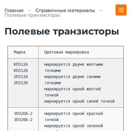
Главная
Справочные материалы
Полевые транзисторы
Полевые транзисторы
Марка
Цветовая маркировка
КП312А
маркируется двумя желтыми
КП312Б
точками
2П312А
маркируется двумя синими
2П312Б
точками
маркируется одной желтой
точкой
маркируется одной синей точкой
3П320А-2
маркируется одной красной
3П320Б-2
точкой
маркируется одной зеленой