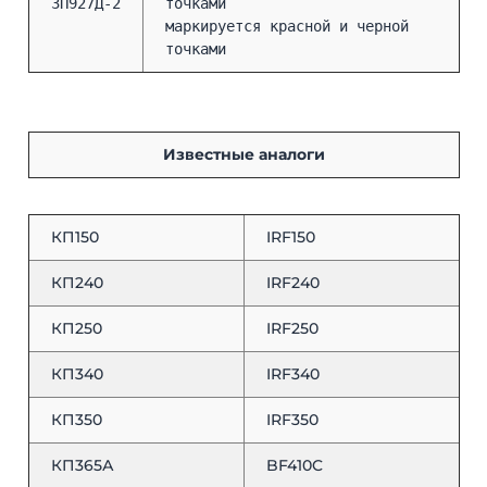
3П927Д-2
точками
маркируется красной и черной
точками
Известные аналоги
КП150
IRF150
КП240
IRF240
КП250
IRF250
КП340
IRF340
КП350
IRF350
КП365А
BF410C