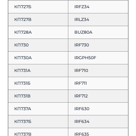
КП727Б
IRFZ34
КП727В
IRLZ34
КП728А
BUZ80A
КП730
IRF730
КП730А
IRGPH50F
КП731А
IRF710
КП731Б
IRF711
КП731В
IRF712
КП737А
IRF630
КП737Б
IRF634
КП737В
IRF635