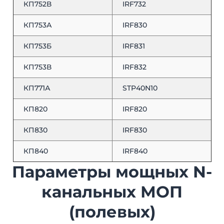
КП752В
IRF732
КП753А
IRF830
КП753Б
IRF831
КП753В
IRF832
КП771А
STP40N10
КП820
IRF820
КП830
IRF830
КП840
IRF840
Параметры мощных N-
канальных МОП
(полевых)