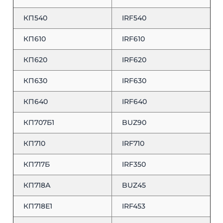
КП540
IRF540
КП610
IRF610
КП620
IRF620
КП630
IRF630
КП640
IRF640
КП707Б1
BUZ90
КП710
IRF710
КП717Б
IRF350
КП718А
BUZ45
КП718Е1
IRF453