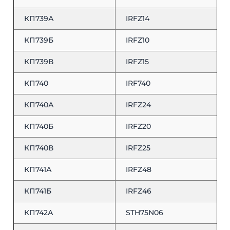
КП739А
IRFZ14
КП739Б
IRFZ10
КП739В
IRFZ15
КП740
IRF740
КП740А
IRFZ24
КП740Б
IRFZ20
КП740В
IRFZ25
КП741А
IRFZ48
КП741Б
IRFZ46
КП742А
STH75N06