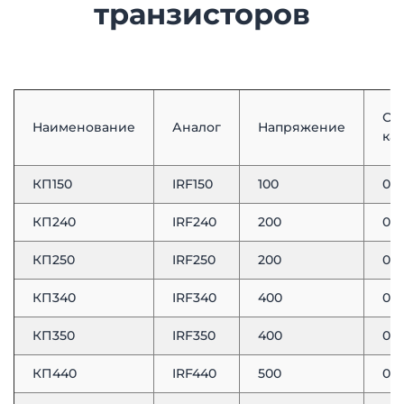
транзисторов
Со
Наименование
Аналог
Напряжение
ка
КП150
IRF150
100
0,0
КП240
IRF240
200
0,1
КП250
IRF250
200
0,0
КП340
IRF340
400
0,5
КП350
IRF350
400
0,3
КП440
IRF440
500
0,8