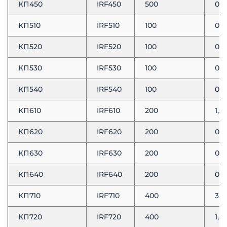
КП450
IRF450
500
0,4
КП510
IRF510
100
0,5
КП520
IRF520
100
0,2
КП530
IRF530
100
0,1
КП540
IRF540
100
0,0
КП610
IRF610
200
1,5
КП620
IRF620
200
0,8
КП630
IRF630
200
0,4
КП640
IRF640
200
0,1
КП710
IRF710
400
3,6
КП720
IRF720
400
1,8