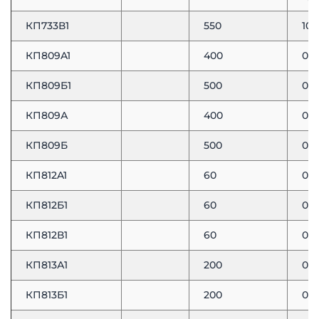
КП733В1
550
10
КП809A1
400
0,3
КП809Б1
500
0,6
КП809А
400
0,3
КП809Б
500
0,6
КП812A1
60
0,0
КП812Б1
60
0,0
КП812В1
60
0,0
КП813А1
200
0,1
КП813Б1
200
0,1