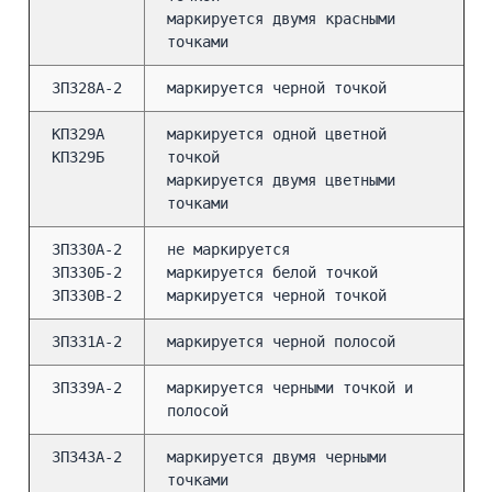
маркируется двумя красными
точками
3П328А-2
маркируется черной точкой
КП329А
маркируется одной цветной
КП329Б
точкой
маркируется двумя цветными
точками
3П330А-2
не маркируется
3П330Б-2
маркируется белой точкой
3П330В-2
маркируется черной точкой
3П331А-2
маркируется черной полосой
3П339А-2
маркируется черными точкой и
полосой
3П343А-2
маркируется двумя черными
точками