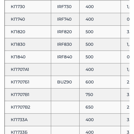
КП730
IRF730
400
1,0
КП740
IRF740
400
0,5
КП820
IRF820
500
3,0
КП830
IRF830
500
1,5
КП840
IRF840
500
0,8
КП707A1
400
1,0
КП707Б1
BUZ90
600
2,0
КП707В1
750
3,0
КП707В2
650
2,3
КП733А
400
3,6
КП733Б
400
3,6