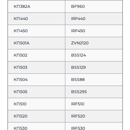
КП382А
BF960
КП440
IRF440
КП450
IRF450
КП501А
ZVN2120
КП502
BSS124
КП503
BSS129
КП504
BSS88
КП505
BSS295
КП510
IRF510
КП520
IRF520
КП530
IRF530